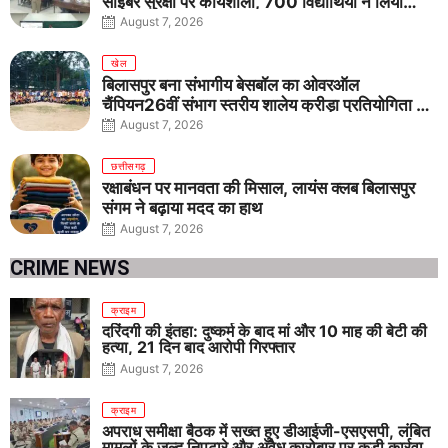
साइबर सुरक्षा पर कार्यशाला, 700 विद्यार्थियों ने लिया
जागरूकता का संकल्प
August 7, 2026
खेल
बिलासपुर बना संभागीय बेसबॉल का ओवरऑल
चैंपियन26वीं संभाग स्तरीय शालेय क्रीड़ा प्रतियोगिता में
तीनों आयु वर्गों में शानदार प्रदर्शन
August 7, 2026
छत्तीसगढ़
रक्षाबंधन पर मानवता की मिसाल, लायंस क्लब बिलासपुर
संगम ने बढ़ाया मदद का हाथ
August 7, 2026
CRIME NEWS
क्राइम
दरिंदगी की इंतहा: दुष्कर्म के बाद मां और 10 माह की बेटी की
हत्या, 21 दिन बाद आरोपी गिरफ्तार
August 7, 2026
क्राइम
अपराध समीक्षा बैठक में सख्त हुए डीआईजी-एसएसपी, लंबित
मामलों के जल्द निपटारे और अवैध कारोबार पर कड़ी कार्रवाई