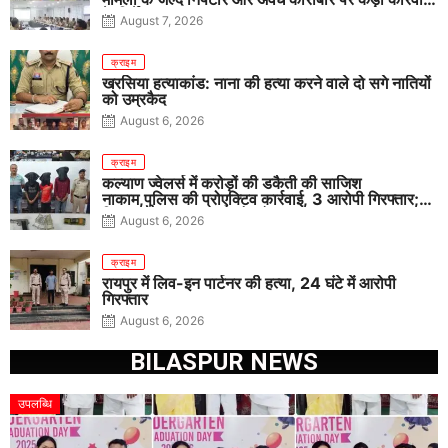
के निर्देश
August 7, 2026
क्राइम
खरसिया हत्याकांड: नाना की हत्या करने वाले दो सगे नातियों
को उम्रकैद
August 6, 2026
क्राइम
कल्याण ज्वेलर्स में करोड़ों की डकैती की साजिश
नाकाम,पुलिस की प्रोएक्टिव कार्रवाई, 3 आरोपी गिरफ्तार;
पिस्टल, कारतूस, चाकू और मोबाइल बरामद
August 6, 2026
क्राइम
रायपुर में लिव-इन पार्टनर की हत्या, 24 घंटे में आरोपी
गिरफ्तार
August 6, 2026
BILASPUR NEWS
उपलब्धि