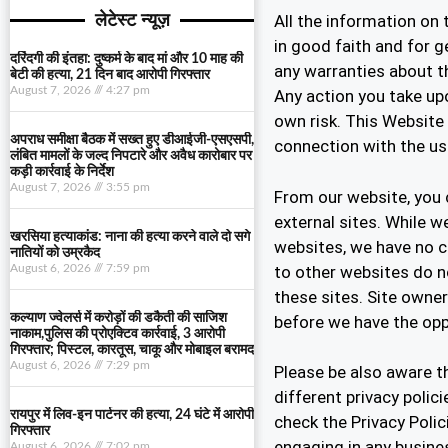
लेटेस्ट न्यूज़
All the information on
in good faith and for 
दरिंदगी की इंतहा: दुष्कर्म के बाद मां और 10 माह की
any warranties about th
बेटी की हत्या, 21 दिन बाद आरोपी गिरफ्तार
August 7, 2026
4:27 pm
Any action you take upo
own risk. This Website 
अपराध समीक्षा बैठक में सख्त हुए डीआईजी-एसएसपी,
connection with the us
लंबित मामलों के जल्द निपटारे और अवैध कारोबार पर
कड़ी कार्रवाई के निर्देश
August 7, 2026
3:55 pm
From our website, you c
external sites. While we
खरसिया हत्याकांड: नाना की हत्या करने वाले दो सगे
websites, we have no c
नातियों को उम्रकैद
to other websites do n
August 6, 2026
7:59 pm
these sites. Site own
कल्याण ज्वेलर्स में करोड़ों की डकैती की साजिश
before we have the opp
नाकाम,पुलिस की प्रोएक्टिव कार्रवाई, 3 आरोपी
गिरफ्तार; पिस्टल, कारतूस, चाकू और मोबाइल बरामद
August 6, 2026
7:29 pm
Please be also aware t
different privacy polic
रायपुर में लिव-इन पार्टनर की हत्या, 24 घंटे में आरोपी
check the Privacy Polic
गिरफ्तार
engaging in any busine
August 6, 2026
7:02 pm