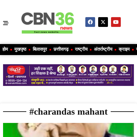
होम
मुखपृष्ठ
बिलासपुर
छत्तीसगढ़
राष्ट्रीय
अंतर्राष्ट्रीय
क्राइम
#charandas mahant