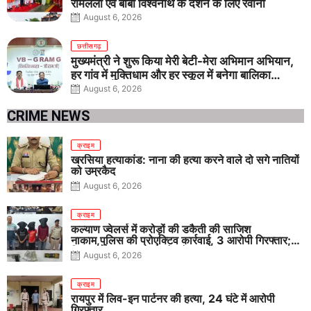
रामलला एवं बाबा विश्वनाथ के दर्शन के लिए रवाना
August 6, 2026
छत्तीसगढ़
मुख्यमंत्री ने शुरू किया मेरी बेटी-मेरा अभिमान अभियान,
हर गांव में मुक्तिधाम और हर स्कूल में बनेगा बालिका
शौचालय
August 6, 2026
CRIME NEWS
क्राइम
खरसिया हत्याकांड: नाना की हत्या करने वाले दो सगे नातियों
को उम्रकैद
August 6, 2026
क्राइम
कल्याण ज्वेलर्स में करोड़ों की डकैती की साजिश
नाकाम,पुलिस की प्रोएक्टिव कार्रवाई, 3 आरोपी गिरफ्तार;
पिस्टल, कारतूस, चाकू और मोबाइल बरामद
August 6, 2026
क्राइम
रायपुर में लिव-इन पार्टनर की हत्या, 24 घंटे में आरोपी
गिरफ्तार