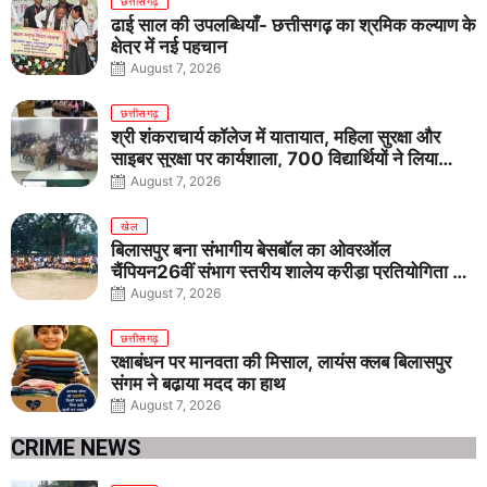
छत्तीसगढ़
ढाई साल की उपलब्धियाँ- छत्तीसगढ़ का श्रमिक कल्याण के
क्षेत्र में नई पहचान
August 7, 2026
छत्तीसगढ़
श्री शंकराचार्य कॉलेज में यातायात, महिला सुरक्षा और
साइबर सुरक्षा पर कार्यशाला, 700 विद्यार्थियों ने लिया
जागरूकता का संकल्प
August 7, 2026
खेल
बिलासपुर बना संभागीय बेसबॉल का ओवरऑल
चैंपियन26वीं संभाग स्तरीय शालेय क्रीड़ा प्रतियोगिता में
तीनों आयु वर्गों में शानदार प्रदर्शन
August 7, 2026
छत्तीसगढ़
रक्षाबंधन पर मानवता की मिसाल, लायंस क्लब बिलासपुर
संगम ने बढ़ाया मदद का हाथ
August 7, 2026
CRIME NEWS