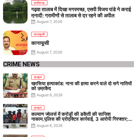
छत्तीसगढ़
गढ़वा तालाब में दिखा मगरमच्छ, एसपी विजय पांडे ने कराई
मुनादी; ग्रामीणों से तालाब से दूर रहने की अपील
August 7, 2026
कानाफूसी
कानाफूसी
August 7, 2026
CRIME NEWS
क्राइम
खरसिया हत्याकांड: नाना की हत्या करने वाले दो सगे नातियों
को उम्रकैद
August 6, 2026
क्राइम
कल्याण ज्वेलर्स में करोड़ों की डकैती की साजिश
नाकाम,पुलिस की प्रोएक्टिव कार्रवाई, 3 आरोपी गिरफ्तार;
पिस्टल, कारतूस, चाकू और मोबाइल बरामद
August 6, 2026