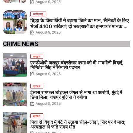
August 9, 2026
छत्तीसगढ़
बिल्हा के विद्यार्थियों ने बढ़ाया जिले का मान, सैनिकों के लिए
भेजीं 4100 राखियां; दो छात्राओं का इन्स्पायर मानक में
राष्ट्रीय चयन
August 9, 2026
CRIME NEWS
क्राइम
एसडीओपी जशपुर चंद्रशेखर परमा को दी भावभीनी विदाई,
निमितेश सिंह ने संभाला पदभार
August 9, 2026
क्राइम
इंसास रायफल छोड़कर जंगल से भागा था आरोपी, मुंबई में
छिपा मिला; जशपुर पुलिस ने दबोचा
August 9, 2026
क्राइम
पिता से विवाद में बेटे ने उठाया सील-लोढ़ा, सिर पर दे मारा;
अस्पताल ले जाते समय मौत