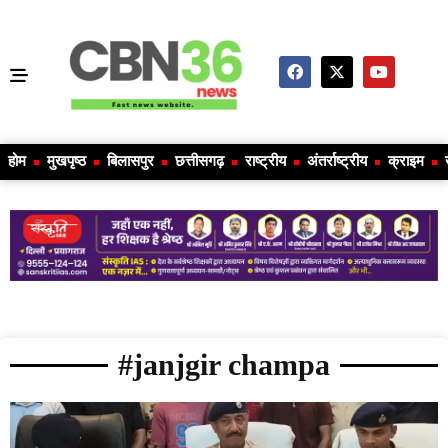
होम
मुखपृष्ठ
बिलासपुर
छत्तीसगढ़
राष्ट्रीय
अंतर्राष्ट्रीय
क्राइम
#janjgir champa