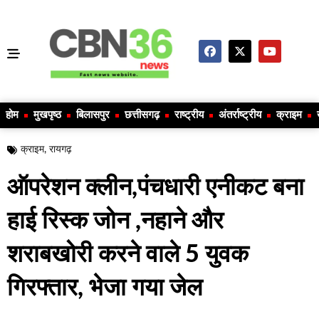
होम
मुखपृष्ठ
बिलासपुर
छत्तीसगढ़
राष्ट्रीय
अंतर्राष्ट्रीय
क्राइम
क्राइम
,
रायगढ़
ऑपरेशन क्लीन,पंचधारी एनीकट बना
हाई रिस्क जोन ,नहाने और
शराबखोरी करने वाले 5 युवक
गिरफ्तार, भेजा गया जेल