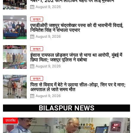
नंबर-1, 202 फोन लौटाकर चेहरों पर लाई मुस्कान
August 9, 2026
क्राइम
एसडीओपी जशपुर चंद्रशेखर परमा को दी भावभीनी विदाई,
निमितेश सिंह ने संभाला पदभार
August 9, 2026
क्राइम
इंसास रायफल छोड़कर जंगल से भागा था आरोपी, मुंबई में
छिपा मिला; जशपुर पुलिस ने दबोचा
August 9, 2026
क्राइम
पिता से विवाद में बेटे ने उठाया सील-लोढ़ा, सिर पर दे मारा;
अस्पताल ले जाते समय मौत
August 9, 2026
BILASPUR NEWS
उपलब्धि