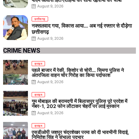
पीएम आवास हितग्राहियों को सौंपी खुशियों की चाबी
August 9, 2026
छत्तीसगढ़
नक्सलवाद गया, विकास आया… अब नई रफ्तार से दौड़ेगा
छत्तीसगढ़
August 9, 2026
CRIME NEWS
क्राइम
पहले बाजार में रेकी, किशोर से चोरी… सिमगा पुलिस ने
अंतरजिला वाहन चोर गिरोह का किया पर्दाफाश
August 9, 2026
क्राइम
गुम मोबाइल की बरामदगी में बिलासपुर पुलिस पूरे प्रदेश में
नंबर-1, 202 फोन लौटाकर चेहरों पर लाई मुस्कान
August 9, 2026
क्राइम
एसडीओपी जशपुर चंद्रशेखर परमा को दी भावभीनी विदाई,
निमितेश सिंह ने संभाला पदभार