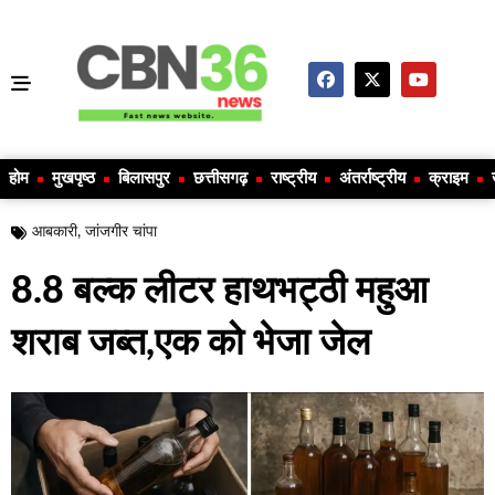
होम
मुखपृष्ठ
बिलासपुर
छत्तीसगढ़
राष्ट्रीय
अंतर्राष्ट्रीय
क्राइम
आबकारी
,
जांजगीर चांपा
8.8 बल्क लीटर हाथभट्ठी महुआ
शराब जब्त,एक को भेजा जेल