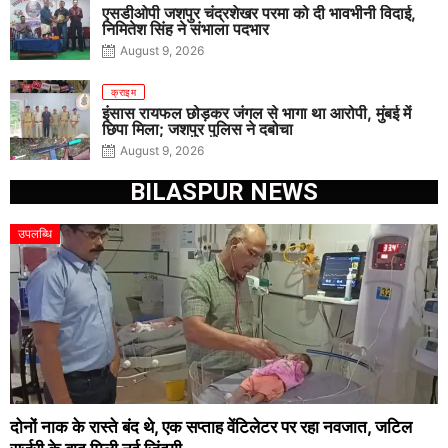
एसडीओपी जशपुर चंद्रशेखर परमा को दी भावभीनी विदाई,
निमितेश सिंह ने संभाला पदभार
August 9, 2026
क्राइम
इंसास रायफल छोड़कर जंगल से भागा था आरोपी, मुंबई में
छिपा मिला; जशपुर पुलिस ने दबोचा
August 9, 2026
BILASPUR NEWS
उपलब्धि
दोनों नाक के रास्ते बंद थे, एक सप्ताह वेंटिलेटर पर रहा नवजात, जटिल