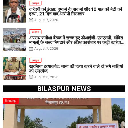
क्राइम
दरिंदगी की इंतहा: दुष्कर्म के बाद मां और 10 माह की बेटी की
हत्या, 21 दिन बाद आरोपी गिरफ्तार
August 7, 2026
क्राइम
अपराध समीक्षा बैठक में सख्त हुए डीआईजी-एसएसपी, लंबित
मामलों के जल्द निपटारे और अवैध कारोबार पर कड़ी कार्रवाई
के निर्देश
August 7, 2026
क्राइम
खरसिया हत्याकांड: नाना की हत्या करने वाले दो सगे नातियों
को उम्रकैद
August 6, 2026
BILASPUR NEWS
बिलासपुर