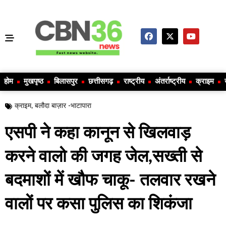
होम
मुखपृष्ठ
बिलासपुर
छत्तीसगढ़
राष्ट्रीय
अंतर्राष्ट्रीय
क्राइम
क्राइम
,
बलौदा बाज़ार -भाटापारा
एसपी ने कहा कानून से खिलवाड़
करने वालो की जगह जेल,सख्ती से
बदमाशों में खौफ चाकू- तलवार रखने
वालों पर कसा पुलिस का शिकंजा