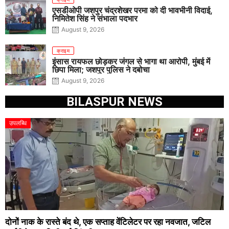
एसडीओपी जशपुर चंद्रशेखर परमा को दी भावभीनी विदाई,
निमितेश सिंह ने संभाला पदभार
August 9, 2026
क्राइम
इंसास रायफल छोड़कर जंगल से भागा था आरोपी, मुंबई में
छिपा मिला; जशपुर पुलिस ने दबोचा
August 9, 2026
BILASPUR NEWS
उपलब्धि
दोनों नाक के रास्ते बंद थे, एक सप्ताह वेंटिलेटर पर रहा नवजात, जटिल