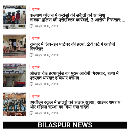
क्राइम
कल्याण ज्वेलर्स में करोड़ों की डकैती की साजिश
नाकाम,पुलिस की प्रोएक्टिव कार्रवाई, 3 आरोपी गिरफ्तार;
पिस्टल, कारतूस, चाकू और मोबाइल बरामद
August 6, 2026
क्राइम
रायपुर में लिव-इन पार्टनर की हत्या, 24 घंटे में आरोपी
गिरफ्तार
August 6, 2026
क्राइम
ओखरा रोड हत्याकांड का मुख्य आरोपी गिरफ्तार, हत्या में
प्रयुक्त धारदार हथियार बरामद
August 6, 2026
क्राइम
एमजीएम स्कूल में छात्रों को सड़क सुरक्षा, साइबर अपराध
और महिला सुरक्षा का दिया गया संदेश
August 6, 2026
BILASPUR NEWS