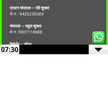
प्रधान संपादक – रवि शुक्ला
मो.न.- 9425230383
संपादक – राहुल शुक्ला
मो.न. 9907118888
रिपोर्टर – सौरभ
07:30
मो.न.-7499999906
Follow Us:
2024 -2025 Reserved CBN 36 |