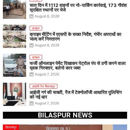
सात दिन में 1112 वाहनों पर नो-पार्किंग कार्रवाई, 173 गौवंश
सुरक्षित स्थानों पर भेजे
August 8, 2026
क्राइम
क्राइम मीटिंग में एएसपी के सख्त निर्देश, गंभीर अपराधों का
जल्द करें निस्तारण
August 8, 2026
क्राइम
फर्जी ऑनलाइन पेमेंट दिखाकर पेट्रोल पंप से ठगी करने वाला
युवक गिरफ्तार, बलेनो कार जब्त
August 7, 2026
आईजी रेंज बिलासपुर
आईजी गर्ग की सख्ती, रेंज में टेक्नोलॉजी आधारित पुलिसिंग
को नई धार
August 7, 2026
BILASPUR NEWS
बिलासपुर