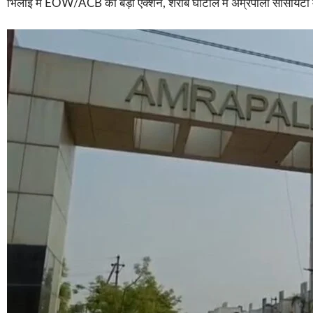
भिलाई में EOW/ACB का बड़ा एक्शन, शराब घोटाले में अम्रपाली सोसायटी मे