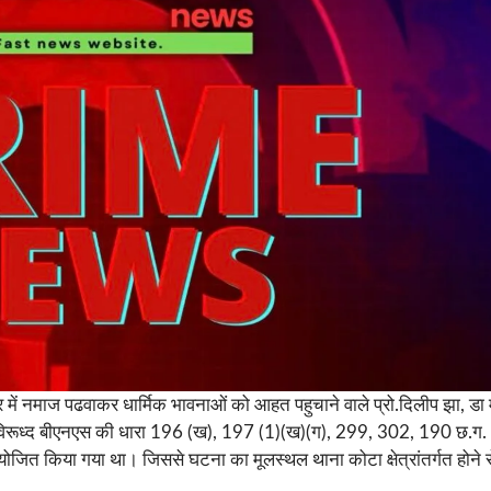
 नमाज पढवाकर धार्मिक भावनाओं को आहत पहुचाने वाले प्रो.दिलीप झा, डा मधुलिक
के विरूध्द बीएनएस की धारा 196 (ख), 197 (1)(ख)(ग), 299, 302, 190 छ.ग. ध
ोजित किया गया था। जिससे घटना का मूलस्थल थाना कोटा क्षेत्रांतर्गत होने 