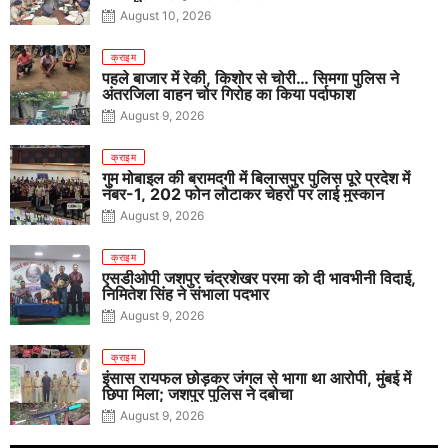
August 10, 2026
क्राइम
पहले बाजार में रेकी, किशोर से चोरी… सिमगा पुलिस ने
अंतरजिला वाहन चोर गिरोह का किया पर्दाफाश
August 9, 2026
क्राइम
गुम मोबाइल की बरामदगी में बिलासपुर पुलिस पूरे प्रदेश में
नंबर-1, 202 फोन लौटाकर चेहरों पर लाई मुस्कान
August 9, 2026
क्राइम
एसडीओपी जशपुर चंद्रशेखर परमा को दी भावभीनी विदाई,
निमितेश सिंह ने संभाला पदभार
August 9, 2026
क्राइम
इंसास रायफल छोड़कर जंगल से भागा था आरोपी, मुंबई में
छिपा मिला; जशपुर पुलिस ने दबोचा
August 9, 2026