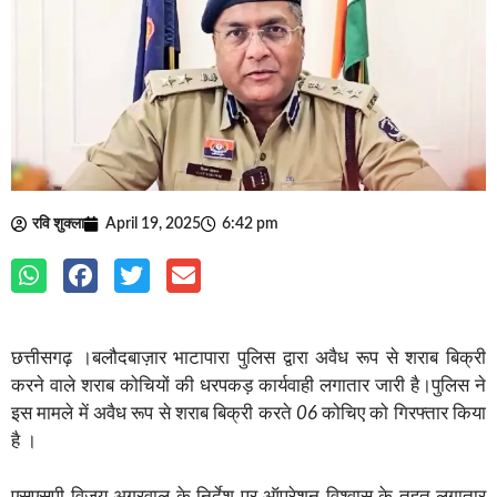
रवि शुक्ला
April 19, 2025
6:42 pm
छत्तीसगढ़ ।बलौदबाज़ार भाटापारा पुलिस
द्वारा
अवैध
रूप
से
शराब
बिक्री
करने
वाले
शराब
कोचियों
की
धरपकड़
कार्यवाही
लगातार
जारी है।पुलिस
ने
इस मामले में अवैध
रूप
से
शराब
बिक्री
करते
06
कोचिए
को
गिरफ्तार किया
है ।
एसएसपी विजय अग्रवाल के निर्देश पर ऑपरेशन विश्वास के तहत लगातार