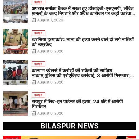
क्राइम
अपराध समीक्षा बैठक में सख्त हुए डीआईजी-एसएसपी, लंबित
मामलों के जल्द निपटारे और अवैध कारोबार पर कड़ी कार्रवाई
के निर्देश
August 7, 2026
क्राइम
खरसिया हत्याकांड: नाना की हत्या करने वाले दो सगे नातियों
को उम्रकैद
August 6, 2026
क्राइम
कल्याण ज्वेलर्स में करोड़ों की डकैती की साजिश
नाकाम,पुलिस की प्रोएक्टिव कार्रवाई, 3 आरोपी गिरफ्तार;
पिस्टल, कारतूस, चाकू और मोबाइल बरामद
August 6, 2026
क्राइम
रायपुर में लिव-इन पार्टनर की हत्या, 24 घंटे में आरोपी
गिरफ्तार
August 6, 2026
BILASPUR NEWS
कानाफूसी