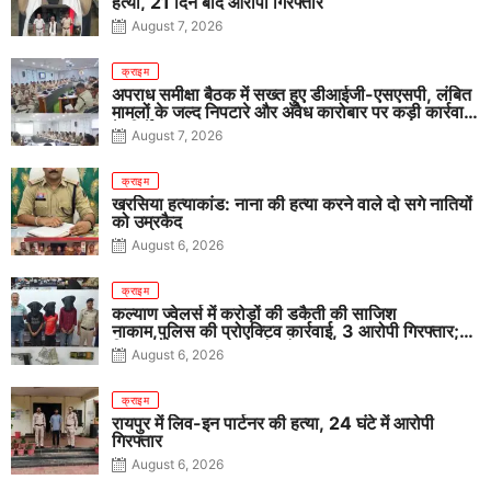
हत्या, 21 दिन बाद आरोपी गिरफ्तार
August 7, 2026
क्राइम
अपराध समीक्षा बैठक में सख्त हुए डीआईजी-एसएसपी, लंबित
मामलों के जल्द निपटारे और अवैध कारोबार पर कड़ी कार्रवाई
के निर्देश
August 7, 2026
क्राइम
खरसिया हत्याकांड: नाना की हत्या करने वाले दो सगे नातियों
को उम्रकैद
August 6, 2026
क्राइम
कल्याण ज्वेलर्स में करोड़ों की डकैती की साजिश
नाकाम,पुलिस की प्रोएक्टिव कार्रवाई, 3 आरोपी गिरफ्तार;
पिस्टल, कारतूस, चाकू और मोबाइल बरामद
August 6, 2026
क्राइम
रायपुर में लिव-इन पार्टनर की हत्या, 24 घंटे में आरोपी
गिरफ्तार
August 6, 2026