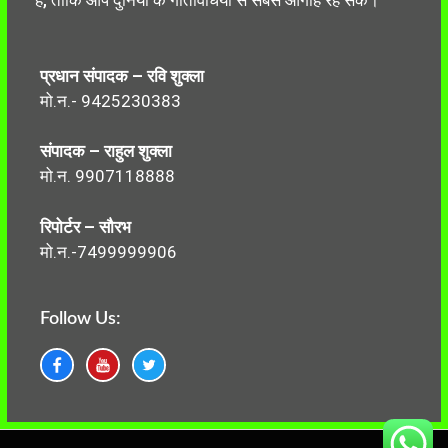
है, ताकि आप दुनिया के गतिविधियों से सबसे आगाह रह सकें।
प्रधान संपादक – रवि शुक्ला
मो.न.- 9425230383
संपादक – राहुल शुक्ला
मो.न. 9907118888
रिपोर्टर – सौरभ
मो.न.-7499999906
Follow Us: