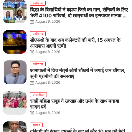
छत्तीसगढ़
बिल्हा के विद्यार्थियों ने बढ़ाया जिले का मान, सैनिकों के लिए
भेजीं 4100 राखियां; दो छात्राओं का इन्स्पायर मानक में
राष्ट्रीय चयन
August 9, 2026
छत्तीसगढ़
डीएफओ के बाद अब कलेक्टरों की बारी, 15 अगस्त के
आसपास आएगी सूची!
August 8, 2026
छत्तीसगढ़
आमापाली में वित्त मंत्री ओपी चौधरी ने लगाई जन चौपाल,
सुनी ग्रामीणों की समस्याएं
August 8, 2026
एसईसीएल
सखी महिला समूह ने उत्साह और उमंग के साथ मनाया
सावन पर्व
August 8, 2026
क्राइम
दरिंदगी की इंतहा: दुष्कर्म के बाद मां और 10 माह की बेटी