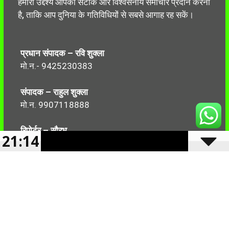
हमारा उद्देश्य आपको सटीक और विश्वसनीय समाचार प्रदान करना
है, ताकि आप दुनिया के गतिविधियों से सबसे आगाह रह सकें।
प्रधान संपादक – रवि शुक्ला
मो.न.- 9425230383
संपादक – राहुल शुक्ला
मो.न. 9907118888
रिपोर्टर – सौरभ
21:14
मो.न.-7499999906
Follow Us: