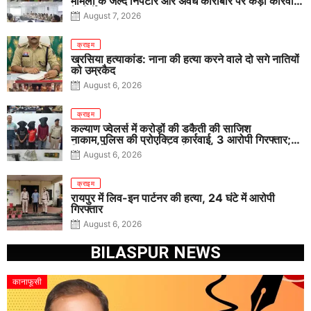
मामलों के जल्द निपटारे और अवैध कारोबार पर कड़ी कार्रवाई
के निर्देश
August 7, 2026
क्राइम
खरसिया हत्याकांड: नाना की हत्या करने वाले दो सगे नातियों
को उम्रकैद
August 6, 2026
क्राइम
कल्याण ज्वेलर्स में करोड़ों की डकैती की साजिश
नाकाम,पुलिस की प्रोएक्टिव कार्रवाई, 3 आरोपी गिरफ्तार;
पिस्टल, कारतूस, चाकू और मोबाइल बरामद
August 6, 2026
क्राइम
रायपुर में लिव-इन पार्टनर की हत्या, 24 घंटे में आरोपी
गिरफ्तार
August 6, 2026
BILASPUR NEWS
कानाफूसी