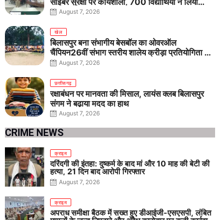
साइबर सुरक्षा पर कार्यशाला, 700 विद्यार्थियों ने लिया
जागरूकता का संकल्प
August 7, 2026
खेल
बिलासपुर बना संभागीय बेसबॉल का ओवरऑल
चैंपियन26वीं संभाग स्तरीय शालेय क्रीड़ा प्रतियोगिता में
तीनों आयु वर्गों में शानदार प्रदर्शन
August 7, 2026
छत्तीसगढ़
रक्षाबंधन पर मानवता की मिसाल, लायंस क्लब बिलासपुर
संगम ने बढ़ाया मदद का हाथ
August 7, 2026
CRIME NEWS
क्राइम
दरिंदगी की इंतहा: दुष्कर्म के बाद मां और 10 माह की बेटी की
हत्या, 21 दिन बाद आरोपी गिरफ्तार
August 7, 2026
क्राइम
अपराध समीक्षा बैठक में सख्त हुए डीआईजी-एसएसपी, लंबित