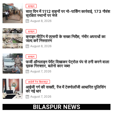
क्राइम
सात दिन में 1112 वाहनों पर नो-पार्किंग कार्रवाई, 173 गौवंश
सुरक्षित स्थानों पर भेजे
August 8, 2026
क्राइम
क्राइम मीटिंग में एएसपी के सख्त निर्देश, गंभीर अपराधों का
जल्द करें निस्तारण
August 8, 2026
क्राइम
फर्जी ऑनलाइन पेमेंट दिखाकर पेट्रोल पंप से ठगी करने वाला
युवक गिरफ्तार, बलेनो कार जब्त
August 7, 2026
आईजी रेंज बिलासपुर
आईजी गर्ग की सख्ती, रेंज में टेक्नोलॉजी आधारित पुलिसिंग
को नई धार
August 7, 2026
BILASPUR NEWS