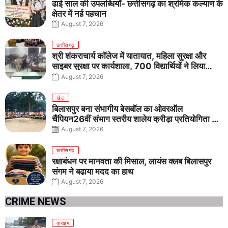
ढाई साल की उपलब्धियाँ- छत्तीसगढ़ का श्रमिक कल्याण के
क्षेत्र में नई पहचान
August 7, 2026
छत्तीसगढ़
श्री शंकराचार्य कॉलेज में यातायात, महिला सुरक्षा और
साइबर सुरक्षा पर कार्यशाला, 700 विद्यार्थियों ने लिया
जागरूकता का संकल्प
August 7, 2026
खेल
बिलासपुर बना संभागीय बेसबॉल का ओवरऑल
चैंपियन26वीं संभाग स्तरीय शालेय क्रीड़ा प्रतियोगिता में
तीनों आयु वर्गों में शानदार प्रदर्शन
August 7, 2026
छत्तीसगढ़
रक्षाबंधन पर मानवता की मिसाल, लायंस क्लब बिलासपुर
संगम ने बढ़ाया मदद का हाथ
August 7, 2026
CRIME NEWS
क्राइम