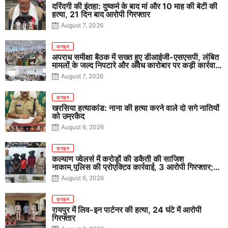
दरिंदगी की इंतहा: दुष्कर्म के बाद मां और 10 माह की बेटी की
हत्या, 21 दिन बाद आरोपी गिरफ्तार
August 7, 2026
क्राइम
अपराध समीक्षा बैठक में सख्त हुए डीआईजी-एसएसपी, लंबित
मामलों के जल्द निपटारे और अवैध कारोबार पर कड़ी कार्रवाई
के निर्देश
August 7, 2026
क्राइम
खरसिया हत्याकांड: नाना की हत्या करने वाले दो सगे नातियों
को उम्रकैद
August 6, 2026
क्राइम
कल्याण ज्वेलर्स में करोड़ों की डकैती की साजिश
नाकाम,पुलिस की प्रोएक्टिव कार्रवाई, 3 आरोपी गिरफ्तार;
पिस्टल, कारतूस, चाकू और मोबाइल बरामद
August 6, 2026
क्राइम
रायपुर में लिव-इन पार्टनर की हत्या, 24 घंटे में आरोपी
गिरफ्तार