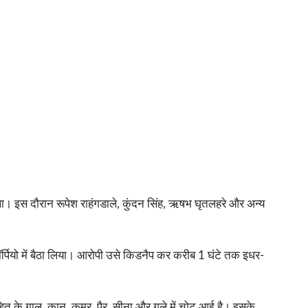
 था। इस दौरान रूपेश राहंगडाले, कुंदन सिंह, ऋषभ घृतलहरे और अन्य
ॉर्पियो में बैठा लिया। आरोपी उसे किडनैप कर करीब 1 घंटे तक इधर-
़ित के गाल, कान, कमर, पैर, सीना और गले में चोट आई है। इसके