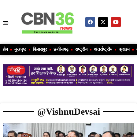
होम
मुखपृष्ठ
बिलासपुर
छत्तीसगढ़
राष्ट्रीय
अंतर्राष्ट्रीय
क्राइम
@VishnuDevsai