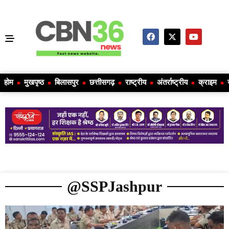
होम
मुखपृष्ठ
बिलासपुर
छत्तीसगढ़
राष्ट्रीय
अंतर्राष्ट्रीय
क्राइम
@SSPJashpur