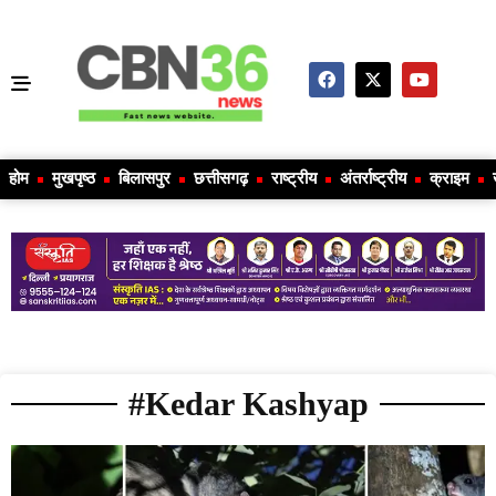
होम
मुखपृष्ठ
बिलासपुर
छत्तीसगढ़
राष्ट्रीय
अंतर्राष्ट्रीय
क्राइम
#Kedar Kashyap