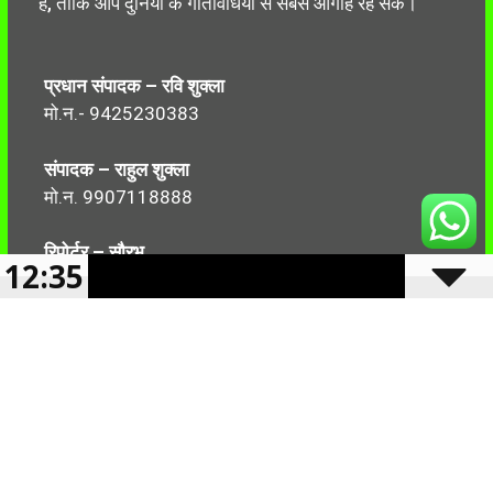
है, ताकि आप दुनिया के गतिविधियों से सबसे आगाह रह सकें।
प्रधान संपादक – रवि शुक्ला
मो.न.- 9425230383
संपादक – राहुल शुक्ला
मो.न. 9907118888
रिपोर्टर – सौरभ
12:35
मो.न.-7499999906
Follow Us: