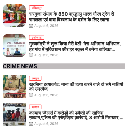
अंबिकापुर
सरगुजा संभाग के 850 श्रद्धालु भारत गौरव ट्रेन से
रामलला एवं बाबा विश्वनाथ के दर्शन के लिए रवाना
August 6, 2026
छत्तीसगढ़
मुख्यमंत्री ने शुरू किया मेरी बेटी-मेरा अभिमान अभियान,
हर गांव में मुक्तिधाम और हर स्कूल में बनेगा बालिका
शौचालय
August 6, 2026
CRIME NEWS
क्राइम
खरसिया हत्याकांड: नाना की हत्या करने वाले दो सगे नातियों
को उम्रकैद
August 6, 2026
क्राइम
कल्याण ज्वेलर्स में करोड़ों की डकैती की साजिश
नाकाम,पुलिस की प्रोएक्टिव कार्रवाई, 3 आरोपी गिरफ्तार;
पिस्टल, कारतूस, चाकू और मोबाइल बरामद
August 6, 2026