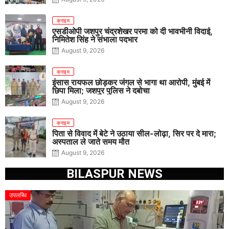
क्राइम
एसडीओपी जशपुर चंद्रशेखर परमा को दी भावभीनी विदाई,
निमितेश सिंह ने संभाला पदभार
August 9, 2026
क्राइम
इंसास रायफल छोड़कर जंगल से भागा था आरोपी, मुंबई में
छिपा मिला; जशपुर पुलिस ने दबोचा
August 9, 2026
क्राइम
पिता से विवाद में बेटे ने उठाया सील-लोढ़ा, सिर पर दे मारा;
अस्पताल ले जाते समय मौत
August 9, 2026
BILASPUR NEWS
उपलब्धि