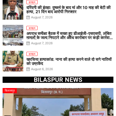
क्राइम
दरिंदगी की इंतहा: दुष्कर्म के बाद मां और 10 माह की बेटी की
हत्या, 21 दिन बाद आरोपी गिरफ्तार
August 7, 2026
क्राइम
अपराध समीक्षा बैठक में सख्त हुए डीआईजी-एसएसपी, लंबित
मामलों के जल्द निपटारे और अवैध कारोबार पर कड़ी कार्रवाई
के निर्देश
August 7, 2026
क्राइम
खरसिया हत्याकांड: नाना की हत्या करने वाले दो सगे नातियों
को उम्रकैद
August 6, 2026
BILASPUR NEWS
बिलासपुर