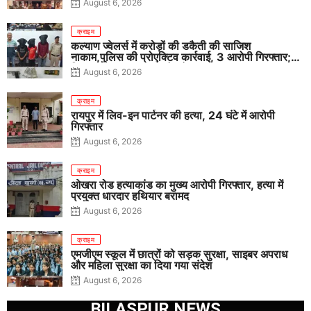
August 6, 2026
क्राइम
कल्याण ज्वेलर्स में करोड़ों की डकैती की साजिश
नाकाम,पुलिस की प्रोएक्टिव कार्रवाई, 3 आरोपी गिरफ्तार;
पिस्टल, कारतूस, चाकू और मोबाइल बरामद
August 6, 2026
क्राइम
रायपुर में लिव-इन पार्टनर की हत्या, 24 घंटे में आरोपी
गिरफ्तार
August 6, 2026
क्राइम
ओखरा रोड हत्याकांड का मुख्य आरोपी गिरफ्तार, हत्या में
प्रयुक्त धारदार हथियार बरामद
August 6, 2026
क्राइम
एमजीएम स्कूल में छात्रों को सड़क सुरक्षा, साइबर अपराध
और महिला सुरक्षा का दिया गया संदेश
August 6, 2026
BILASPUR NEWS