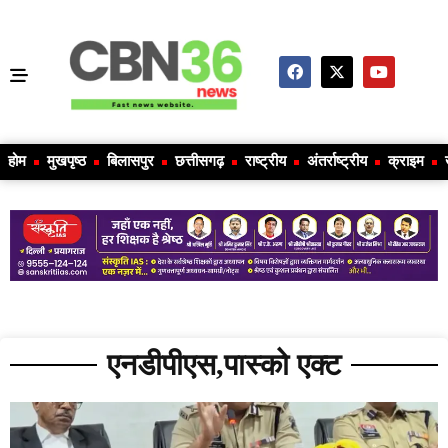
होम
मुखपृष्ठ
बिलासपुर
छत्तीसगढ़
राष्ट्रीय
अंतर्राष्ट्रीय
क्राइम
एनडीपीएस,पास्को एक्ट