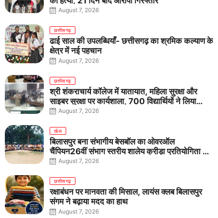
की हत्या, 21 दिन बाद आरोपी गिरफ्तार
August 7, 2026
छत्तीसगढ़
ढाई साल की उपलब्धियाँ- छत्तीसगढ़ का श्रमिक कल्याण के
क्षेत्र में नई पहचान
August 7, 2026
छत्तीसगढ़
श्री शंकराचार्य कॉलेज में यातायात, महिला सुरक्षा और
साइबर सुरक्षा पर कार्यशाला, 700 विद्यार्थियों ने लिया
जागरूकता का संकल्प
August 7, 2026
खेल
बिलासपुर बना संभागीय बेसबॉल का ओवरऑल
चैंपियन26वीं संभाग स्तरीय शालेय क्रीड़ा प्रतियोगिता में
तीनों आयु वर्गों में शानदार प्रदर्शन
August 7, 2026
छत्तीसगढ़
रक्षाबंधन पर मानवता की मिसाल, लायंस क्लब बिलासपुर
संगम ने बढ़ाया मदद का हाथ
August 7, 2026