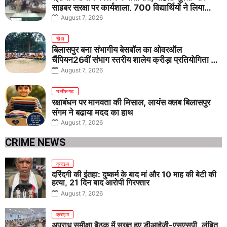
साइबर सुरक्षा पर कार्यशाला, 700 विद्यार्थियों ने लिया
जागरूकता का संकल्प
August 7, 2026
खेल
बिलासपुर बना संभागीय बेसबॉल का ओवरऑल
चैंपियन26वीं संभाग स्तरीय शालेय क्रीड़ा प्रतियोगिता में
तीनों आयु वर्गों में शानदार प्रदर्शन
August 7, 2026
छत्तीसगढ़
रक्षाबंधन पर मानवता की मिसाल, लायंस क्लब बिलासपुर
संगम ने बढ़ाया मदद का हाथ
August 7, 2026
CRIME NEWS
क्राइम
दरिंदगी की इंतहा: दुष्कर्म के बाद मां और 10 माह की बेटी की
हत्या, 21 दिन बाद आरोपी गिरफ्तार
August 7, 2026
क्राइम
अपराध समीक्षा बैठक में सख्त हुए डीआईजी-एसएसपी, लंबित