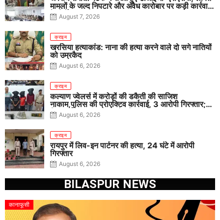
मामलों के जल्द निपटारे और अवैध कारोबार पर कड़ी कार्रवाई
के निर्देश
August 7, 2026
क्राइम
खरसिया हत्याकांड: नाना की हत्या करने वाले दो सगे नातियों
को उम्रकैद
August 6, 2026
क्राइम
कल्याण ज्वेलर्स में करोड़ों की डकैती की साजिश
नाकाम,पुलिस की प्रोएक्टिव कार्रवाई, 3 आरोपी गिरफ्तार;
पिस्टल, कारतूस, चाकू और मोबाइल बरामद
August 6, 2026
क्राइम
रायपुर में लिव-इन पार्टनर की हत्या, 24 घंटे में आरोपी
गिरफ्तार
August 6, 2026
BILASPUR NEWS
कानाफूसी