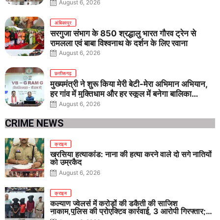
August 6, 2026
अंबिकापुर
सरगुजा संभाग के 850 श्रद्धालु भारत गौरव ट्रेन से
रामलला एवं बाबा विश्वनाथ के दर्शन के लिए रवाना
August 6, 2026
छत्तीसगढ़
मुख्यमंत्री ने शुरू किया मेरी बेटी-मेरा अभिमान अभियान,
हर गांव में मुक्तिधाम और हर स्कूल में बनेगा बालिका
शौचालय
August 6, 2026
CRIME NEWS
क्राइम
खरसिया हत्याकांड: नाना की हत्या करने वाले दो सगे नातियों
को उम्रकैद
August 6, 2026
क्राइम
कल्याण ज्वेलर्स में करोड़ों की डकैती की साजिश
नाकाम,पुलिस की प्रोएक्टिव कार्रवाई, 3 आरोपी गिरफ्तार;
पिस्टल, कारतूस, चाकू और मोबाइल बरामद