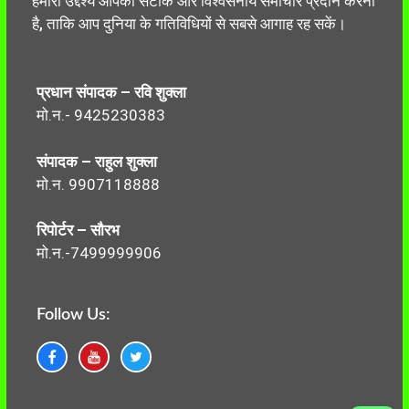
हमारा उद्देश्य आपको सटीक और विश्वसनीय समाचार प्रदान करना
है, ताकि आप दुनिया के गतिविधियों से सबसे आगाह रह सकें।
प्रधान संपादक – रवि शुक्ला
मो.न.- 9425230383
संपादक – राहुल शुक्ला
मो.न. 9907118888
रिपोर्टर – सौरभ
मो.न.-7499999906
Follow Us: