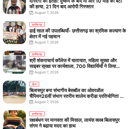
दरिंदगी की इंतहा: दुष्कर्म के बाद मां और 10 माह की बेटी
की हत्या, 21 दिन बाद आरोपी गिरफ्तार
August 7, 2026
छत्तीसगढ़
ढाई साल की उपलब्धियाँ- छत्तीसगढ़ का श्रमिक कल्याण के
क्षेत्र में नई पहचान
August 7, 2026
छत्तीसगढ़
श्री शंकराचार्य कॉलेज में यातायात, महिला सुरक्षा और
साइबर सुरक्षा पर कार्यशाला, 700 विद्यार्थियों ने लिया
जागरूकता का संकल्प
August 7, 2026
खेल
बिलासपुर बना संभागीय बेसबॉल का ओवरऑल
चैंपियन26वीं संभाग स्तरीय शालेय क्रीड़ा प्रतियोगिता में
तीनों आयु वर्गों में शानदार प्रदर्शन
August 7, 2026
छत्तीसगढ़
रक्षाबंधन पर मानवता की मिसाल, लायंस क्लब बिलासपुर
संगम ने बढ़ाया मदद का हाथ