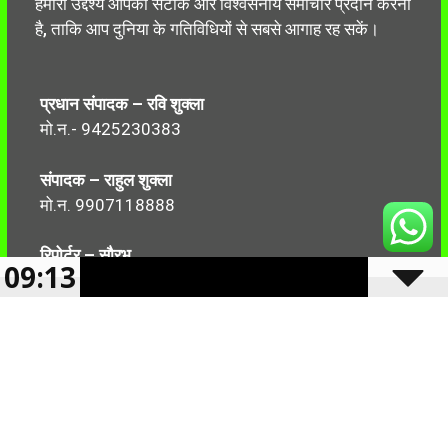
हमारा उद्देश्य आपको सटीक और विश्वसनीय समाचार प्रदान करना
है, ताकि आप दुनिया के गतिविधियों से सबसे आगाह रह सकें।
प्रधान संपादक – रवि शुक्ला
मो.न.- 9425230383
संपादक – राहुल शुक्ला
मो.न. 9907118888
रिपोर्टर – सौरभ
09:13
मो.न.-7499999906
Follow Us: