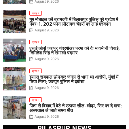
August 9, 2026
क्राइम
गुम मोबाइल की बरामदगी में बिलासपुर पुलिस पूरे प्रदेश में
नंबर-1, 202 फोन लौटाकर चेहरों पर लाई मुस्कान
August 9, 2026
क्राइम
एसडीओपी जशपुर चंद्रशेखर परमा को दी भावभीनी विदाई,
निमितेश सिंह ने संभाला पदभार
August 9, 2026
क्राइम
इंसास रायफल छोड़कर जंगल से भागा था आरोपी, मुंबई में
छिपा मिला; जशपुर पुलिस ने दबोचा
August 9, 2026
क्राइम
पिता से विवाद में बेटे ने उठाया सील-लोढ़ा, सिर पर दे मारा;
अस्पताल ले जाते समय मौत
August 9, 2026
BILASPUR NEWS