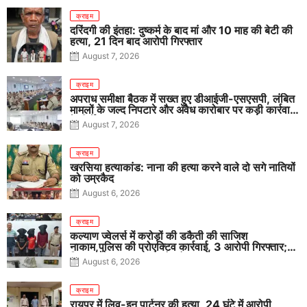
क्राइम
दरिंदगी की इंतहा: दुष्कर्म के बाद मां और 10 माह की बेटी की
हत्या, 21 दिन बाद आरोपी गिरफ्तार
August 7, 2026
क्राइम
अपराध समीक्षा बैठक में सख्त हुए डीआईजी-एसएसपी, लंबित
मामलों के जल्द निपटारे और अवैध कारोबार पर कड़ी कार्रवाई
के निर्देश
August 7, 2026
क्राइम
खरसिया हत्याकांड: नाना की हत्या करने वाले दो सगे नातियों
को उम्रकैद
August 6, 2026
क्राइम
कल्याण ज्वेलर्स में करोड़ों की डकैती की साजिश
नाकाम,पुलिस की प्रोएक्टिव कार्रवाई, 3 आरोपी गिरफ्तार;
पिस्टल, कारतूस, चाकू और मोबाइल बरामद
August 6, 2026
क्राइम
रायपुर में लिव-इन पार्टनर की हत्या, 24 घंटे में आरोपी