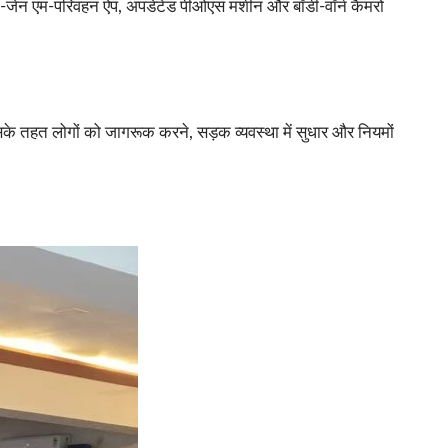
स्ट-जेन एम-परिवहन ऐप, अपडेटेड पीओएस मशीन और बॉडी-वॉर्न कैमरों
े तहत लोगों को जागरूक करने, सड़क व्यवस्था में सुधार और नियमों