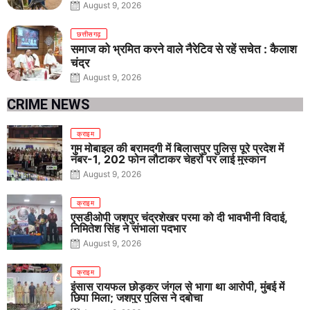
August 9, 2026
छत्तीसगढ़
समाज को भ्रमित करने वाले नैरेटिव से रहें सचेत : कैलाश
चंद्र
August 9, 2026
CRIME NEWS
क्राइम
गुम मोबाइल की बरामदगी में बिलासपुर पुलिस पूरे प्रदेश में
नंबर-1, 202 फोन लौटाकर चेहरों पर लाई मुस्कान
August 9, 2026
क्राइम
एसडीओपी जशपुर चंद्रशेखर परमा को दी भावभीनी विदाई,
निमितेश सिंह ने संभाला पदभार
August 9, 2026
क्राइम
इंसास रायफल छोड़कर जंगल से भागा था आरोपी, मुंबई में
छिपा मिला; जशपुर पुलिस ने दबोचा